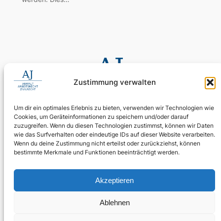
Zustimmung verwalten
Um dir ein optimales Erlebnis zu bieten, verwenden wir Technologien wie
Cookies, um Geräteinformationen zu speichern und/oder darauf
0155 60 11 80 35
zuzugreifen. Wenn du diesen Technologien zustimmst, können wir Daten
Digitale Assistenz: 030 4397 9215 90
wie das Surfverhalten oder eindeutige IDs auf dieser Website verarbeiten.
Wenn du deine Zustimmung nicht erteilst oder zurückziehst, können
24/7 erreichbar: Ihr Anliegen wird zuverlässig aufgenommen.
bestimmte Merkmale und Funktionen beeinträchtigt werden.
WhatsApp Business
kanzlei@ra-aj.de
Akzeptieren
Über uns
Rechtliches
Social
Ablehnen
Team
Impressum
Linkedin