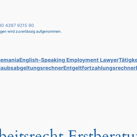
 030 4397 9215 90
liegen wird zuverlässig aufgenommen.
lemania
English-Speaking Employment Lawyer
Tätigke
laubsabgeltungsrechner
Entgeltfortzahlungsrechner
beitsrecht Erstberat