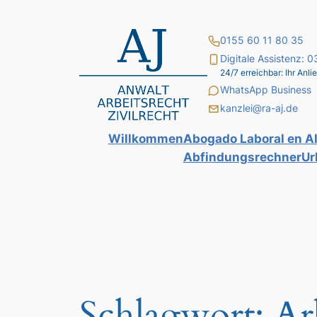
Zum
Inhalt
0155 60 11 80 35
springen
Digitale Assistenz:
24/7 erreichbar: Ihr An
WhatsApp Business
kanzlei@ra-aj.de
Willkommen
Abogado Laboral en A
Abfindungsrechner
Ur
Schlagwort:
Ar