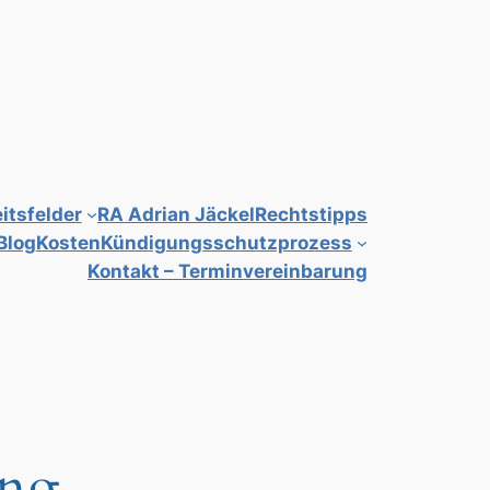
itsfelder
RA Adrian Jäckel
Rechtstipps
Blog
Kosten
Kündigungsschutzprozess
Kontakt – Terminvereinbarung
ung