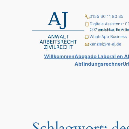
Zum
Inhalt
0155 60 11 80 35
springen
Digitale Assistenz:
24/7 erreichbar: Ihr An
WhatsApp Business
kanzlei@ra-aj.de
Willkommen
Abogado Laboral en A
Abfindungsrechner
Ur
Schlagwort:
de