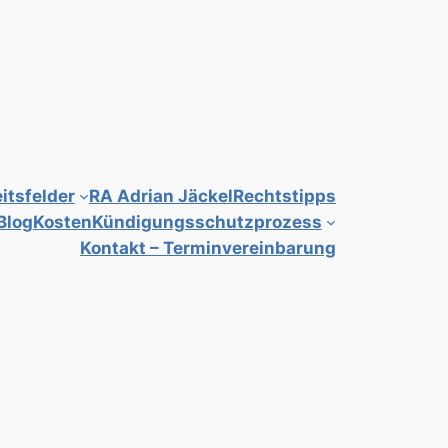
itsfelder
RA Adrian Jäckel
Rechtstipps
Blog
Kosten
Kündigungsschutzprozess
Kontakt – Terminvereinbarung