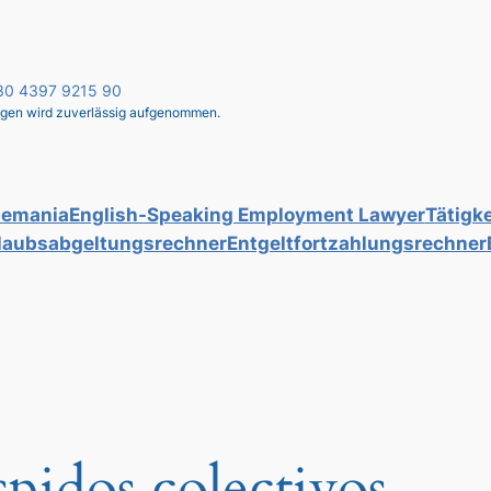
 030 4397 9215 90
liegen wird zuverlässig aufgenommen.
lemania
English-Speaking Employment Lawyer
Tätigke
laubsabgeltungsrechner
Entgeltfortzahlungsrechner
spidos colectivos