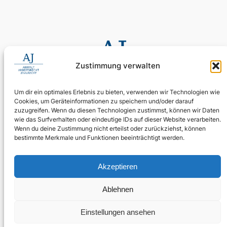
Zustimmung verwalten
Um dir ein optimales Erlebnis zu bieten, verwenden wir Technologien wie
Cookies, um Geräteinformationen zu speichern und/oder darauf
0155 60 11 80 35
zuzugreifen. Wenn du diesen Technologien zustimmst, können wir Daten
Digitale Assistenz: 030 4397 9215 90
wie das Surfverhalten oder eindeutige IDs auf dieser Website verarbeiten.
Wenn du deine Zustimmung nicht erteilst oder zurückziehst, können
24/7 erreichbar: Ihr Anliegen wird zuverlässig aufgenommen.
bestimmte Merkmale und Funktionen beeinträchtigt werden.
WhatsApp Business
kanzlei@ra-aj.de
Akzeptieren
Über uns
Rechtliches
Social
Ablehnen
Team
Impressum
Linkedin
Kontakt
Datenschutz
Blog
Einstellungen ansehen
Themen und Standorte
Rechtliche Hinweise