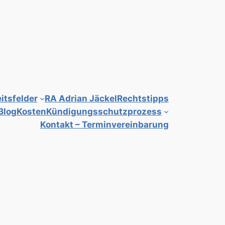
itsfelder
RA Adrian Jäckel
Rechtstipps
Blog
Kosten
Kündigungsschutzprozess
Kontakt – Terminvereinbarung