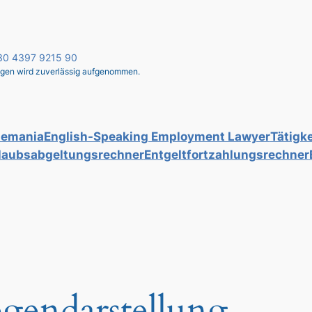
 030 4397 9215 90
liegen wird zuverlässig aufgenommen.
lemania
English-Speaking Employment Lawyer
Tätigke
laubsabgeltungsrechner
Entgeltfortzahlungsrechner
gendarstellung