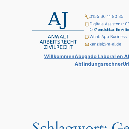
Zum
Inhalt
0155 60 11 80 35
springen
Digitale Assistenz:
24/7 erreichbar: Ihr An
WhatsApp Business
kanzlei@ra-aj.de
Willkommen
Abogado Laboral en A
Abfindungsrechner
Ur
Schlagwort:
Ge