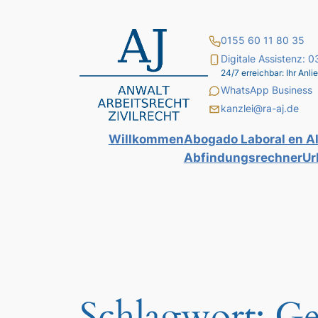
Zum
Inhalt
0155 60 11 80 35
springen
Digitale Assistenz:
24/7 erreichbar: Ihr An
WhatsApp Business
kanzlei@ra-aj.de
Willkommen
Abogado Laboral en A
Abfindungsrechner
Ur
Schlagwort:
Ge