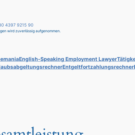
 030 4397 9215 90
liegen wird zuverlässig aufgenommen.
lemania
English-Speaking Employment Lawyer
Tätigke
laubsabgeltungsrechner
Entgeltfortzahlungsrechner
samtleistung