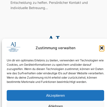
Entscheidung zu helfen. Persönlicher Kontakt und
individuelle Betreuung…
Zustimmung verwalten
Um dir ein optimales Erlebnis zu bieten, verwenden wir Technologien wie
Cookies, um Geräteinformationen zu speichern und/oder darauf
0155 60 11 80 35
zuzugreifen. Wenn du diesen Technologien zustimmst, können wir Daten
Digitale Assistenz: 030 4397 9215 90
wie das Surfverhalten oder eindeutige IDs auf dieser Website verarbeiten.
Wenn du deine Zustimmung nicht erteilst oder zurückziehst, können
24/7 erreichbar: Ihr Anliegen wird zuverlässig aufgenommen.
bestimmte Merkmale und Funktionen beeinträchtigt werden.
WhatsApp Business
kanzlei@ra-aj.de
Akzeptieren
Über uns
Rechtliches
Social
Ablehnen