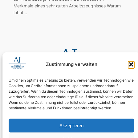
Merkmale eines sehr guten Arbeitszeugnisses Warum
lohnt…
Zustimmung verwalten
Um dir ein optimales Erlebnis zu bieten, verwenden wir Technologien wie
Cookies, um Geräteinformationen zu speichern und/oder darauf
0155 60 11 80 35
zuzugreifen. Wenn du diesen Technologien zustimmst, können wir Daten
Digitale Assistenz: 030 4397 9215 90
wie das Surfverhalten oder eindeutige IDs auf dieser Website verarbeiten.
Wenn du deine Zustimmung nicht erteilst oder zurückziehst, können
24/7 erreichbar: Ihr Anliegen wird zuverlässig aufgenommen.
bestimmte Merkmale und Funktionen beeinträchtigt werden.
WhatsApp Business
kanzlei@ra-aj.de
Akzeptieren
Über uns
Rechtliches
Social