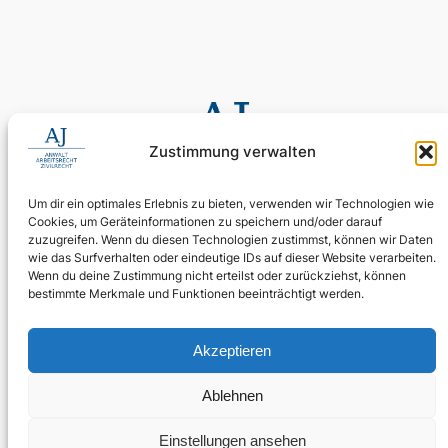
Zustimmung verwalten
Um dir ein optimales Erlebnis zu bieten, verwenden wir Technologien wie
Cookies, um Geräteinformationen zu speichern und/oder darauf
0155 60 11 80 35
zuzugreifen. Wenn du diesen Technologien zustimmst, können wir Daten
Digitale Assistenz: 030 4397 9215 90
wie das Surfverhalten oder eindeutige IDs auf dieser Website verarbeiten.
Wenn du deine Zustimmung nicht erteilst oder zurückziehst, können
24/7 erreichbar: Ihr Anliegen wird zuverlässig aufgenommen.
bestimmte Merkmale und Funktionen beeinträchtigt werden.
WhatsApp Business
kanzlei@ra-aj.de
Akzeptieren
Über uns
Rechtliches
Social
Ablehnen
Team
Impressum
Linkedin
Kontakt
Datenschutz
Blog
Einstellungen ansehen