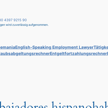
 030 4397 9215 90
liegen wird zuverlässig aufgenommen.
lemania
English-Speaking Employment Lawyer
Tätigke
laubsabgeltungsrechner
Entgeltfortzahlungsrechner
abajadores hispanoha