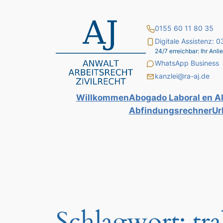
Zum
Inhalt
0155 60 11 80 35
springen
Digitale Assistenz:
24/7 erreichbar: Ihr An
WhatsApp Business
kanzlei@ra-aj.de
Willkommen
Abogado Laboral en A
Abfindungsrechner
Ur
Schlagwort:
tr