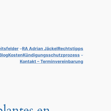
itsfelder
RA Adrian Jäckel
Rechtstipps
Blog
Kosten
Kündigungsschutzprozess
Kontakt – Terminvereinbarung
blantes en