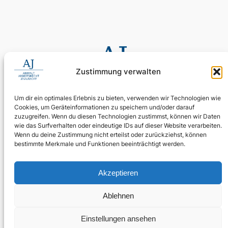
Zustimmung verwalten
Um dir ein optimales Erlebnis zu bieten, verwenden wir Technologien wie
Cookies, um Geräteinformationen zu speichern und/oder darauf
0155 60 11 80 35
zuzugreifen. Wenn du diesen Technologien zustimmst, können wir Daten
Digitale Assistenz: 030 4397 9215 90
wie das Surfverhalten oder eindeutige IDs auf dieser Website verarbeiten.
Wenn du deine Zustimmung nicht erteilst oder zurückziehst, können
24/7 erreichbar: Ihr Anliegen wird zuverlässig aufgenommen.
bestimmte Merkmale und Funktionen beeinträchtigt werden.
WhatsApp Business
kanzlei@ra-aj.de
Akzeptieren
Über uns
Rechtliches
Social
Ablehnen
Team
Impressum
Linkedin
Kontakt
Datenschutz
Einstellungen ansehen
Themen und Standorte
Rechtliche Hinweise