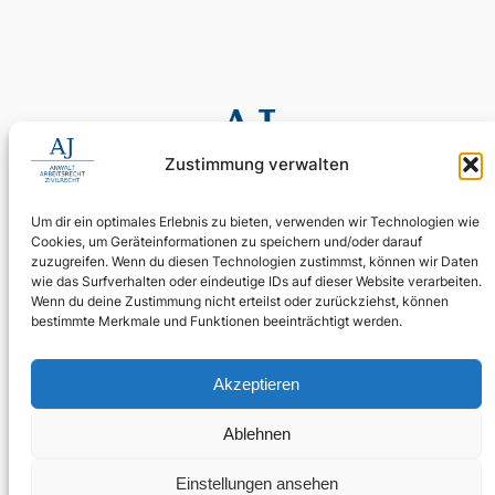
Zustimmung verwalten
Um dir ein optimales Erlebnis zu bieten, verwenden wir Technologien wie
Cookies, um Geräteinformationen zu speichern und/oder darauf
0155 60 11 80 35
zuzugreifen. Wenn du diesen Technologien zustimmst, können wir Daten
Digitale Assistenz: 030 4397 9215 90
wie das Surfverhalten oder eindeutige IDs auf dieser Website verarbeiten.
24/7 erreichbar: Ihr Anliegen wird zuverlässig aufgenommen.
Wenn du deine Zustimmung nicht erteilst oder zurückziehst, können
bestimmte Merkmale und Funktionen beeinträchtigt werden.
WhatsApp Business
kanzlei@ra-aj.de
Akzeptieren
Über uns
Rechtliches
Social
Ablehnen
Team
Impressum
Linkedin
Kontakt
Datenschutz
Einstellungen ansehen