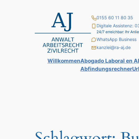
Zum
Inhalt
0155 60 11 80 35
springen
Digitale Assistenz:
24/7 erreichbar: Ihr An
WhatsApp Business
kanzlei@ra-aj.de
Willkommen
Abogado Laboral en A
Abfindungsrechner
Ur
Schlagwort:
Bu