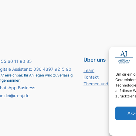
Über uns
155 60 11 80 35
igitale Assistenz: 030 4397 9215 90
Team
Um dir ein 
/7 erreichbar: Ihr Anliegen wird zuverlässig
Kontakt
Geräteinfor
ufgenommen.
Themen und Standorte
Technologie
hatsApp Business
auf dieser W
anzlei@ra-aj.de
zurückziehs
Akz