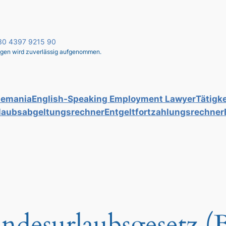
 030 4397 9215 90
liegen wird zuverlässig aufgenommen.
lemania
English-Speaking Employment Lawyer
Tätigke
laubsabgeltungsrechner
Entgeltfortzahlungsrechner
ndesurlaubsgesetz (