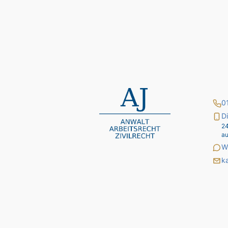
0
D
24
a
W
k