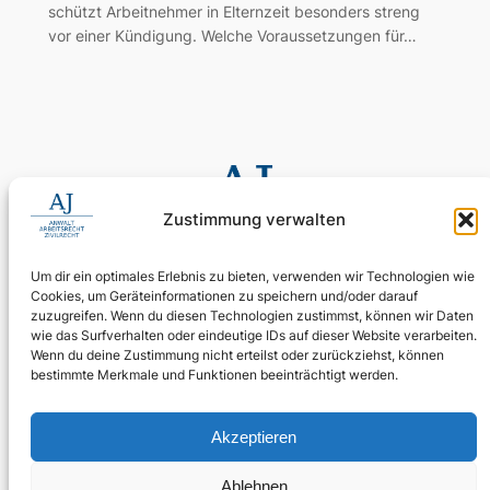
schützt Arbeitnehmer in Elternzeit besonders streng
vor einer Kündigung. Welche Voraussetzungen für…
Zustimmung verwalten
Um dir ein optimales Erlebnis zu bieten, verwenden wir Technologien wie
Cookies, um Geräteinformationen zu speichern und/oder darauf
0155 60 11 80 35
zuzugreifen. Wenn du diesen Technologien zustimmst, können wir Daten
Digitale Assistenz: 030 4397 9215 90
wie das Surfverhalten oder eindeutige IDs auf dieser Website verarbeiten.
Wenn du deine Zustimmung nicht erteilst oder zurückziehst, können
24/7 erreichbar: Ihr Anliegen wird zuverlässig aufgenommen.
bestimmte Merkmale und Funktionen beeinträchtigt werden.
WhatsApp Business
kanzlei@ra-aj.de
Akzeptieren
Über uns
Rechtliches
Social
Ablehnen