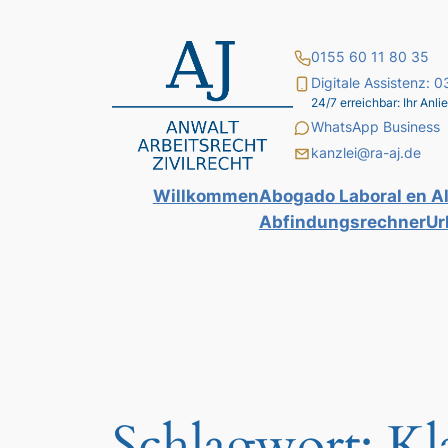
Zum
Inhalt
0155 60 11 80 35
springen
Digitale Assistenz:
24/7 erreichbar: Ihr An
WhatsApp Business
kanzlei@ra-aj.de
Willkommen
Abogado Laboral en A
Abfindungsrechner
Ur
Schlagwort:
Kl