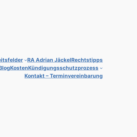
itsfelder
RA Adrian Jäckel
Rechtstipps
Blog
Kosten
Kündigungsschutzprozess
Kontakt – Terminvereinbarung