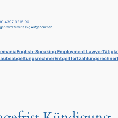
 030 4397 9215 90
liegen wird zuverlässig aufgenommen.
lemania
English-Speaking Employment Lawyer
Tätigke
laubsabgeltungsrechner
Entgeltfortzahlungsrechner
agefrist Kündigung