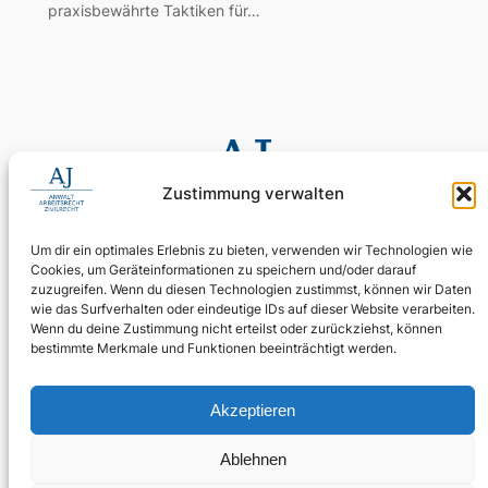
praxisbewährte Taktiken für…
Zustimmung verwalten
Um dir ein optimales Erlebnis zu bieten, verwenden wir Technologien wie
Cookies, um Geräteinformationen zu speichern und/oder darauf
0155 60 11 80 35
zuzugreifen. Wenn du diesen Technologien zustimmst, können wir Daten
Digitale Assistenz: 030 4397 9215 90
wie das Surfverhalten oder eindeutige IDs auf dieser Website verarbeiten.
Wenn du deine Zustimmung nicht erteilst oder zurückziehst, können
24/7 erreichbar: Ihr Anliegen wird zuverlässig aufgenommen.
bestimmte Merkmale und Funktionen beeinträchtigt werden.
WhatsApp Business
kanzlei@ra-aj.de
Akzeptieren
Über uns
Rechtliches
Social
Ablehnen
Team
Impressum
Linkedin