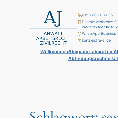
Zum
Inhalt
0155 60 11 80 35
springen
Digitale Assistenz:
24/7 erreichbar: Ihr An
WhatsApp Business
kanzlei@ra-aj.de
Willkommen
Abogado Laboral en A
Abfindungsrechner
Ur
Schlagwort:
se