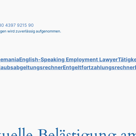
 030 4397 9215 90
liegen wird zuverlässig aufgenommen.
lemania
English-Speaking Employment Lawyer
Tätigke
laubsabgeltungsrechner
Entgeltfortzahlungsrechner
xuelle Belästigung am