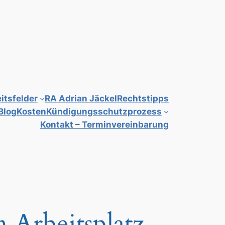
itsfelder
RA Adrian Jäckel
Rechtstipps
Blog
Kosten
Kündigungsschutzprozess
Kontakt – Terminvereinbarung
 Arbeitsplatz