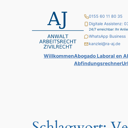
Zum
Inhalt
0155 60 11 80 35
springen
Digitale Assistenz:
24/7 erreichbar: Ihr An
WhatsApp Business
kanzlei@ra-aj.de
Willkommen
Abogado Laboral en A
Abfindungsrechner
Ur
Schlagwort:
Ve