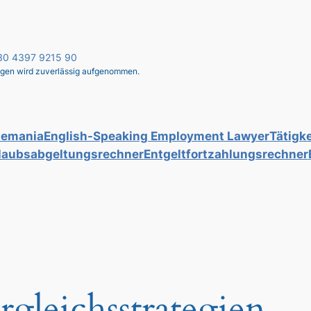
 030 4397 9215 90
liegen wird zuverlässig aufgenommen.
lemania
English-Speaking Employment Lawyer
Tätigke
laubsabgeltungsrechner
Entgeltfortzahlungsrechner
rgleichsstrategien