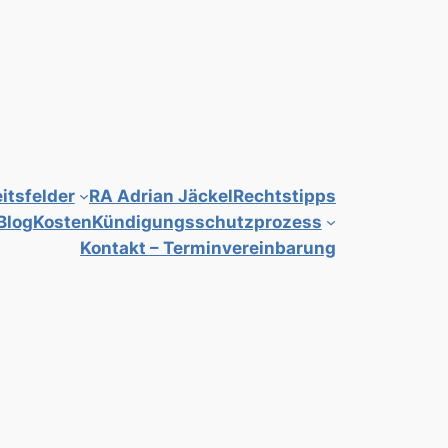
itsfelder
RA Adrian Jäckel
Rechtstipps
Blog
Kosten
Kündigungsschutzprozess
Kontakt – Terminvereinbarung