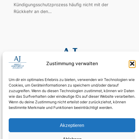
Kündigungsschutzprozess häufig nicht mit der
Rückkehr an den…
Zustimmung verwalten
Um dir ein optimales Erlebnis zu bieten, verwenden wir Technologien wie
Cookies, um Geräteinformationen zu speichern und/oder darauf
0155 60 11 80 35
zuzugreifen. Wenn du diesen Technologien zustimmst, können wir Daten
Digitale Assistenz: 030 4397 9215 90
wie das Surfverhalten oder eindeutige IDs auf dieser Website verarbeiten.
Wenn du deine Zustimmung nicht erteilst oder zurückziehst, können
24/7 erreichbar: Ihr Anliegen wird zuverlässig aufgenommen.
bestimmte Merkmale und Funktionen beeinträchtigt werden.
WhatsApp Business
kanzlei@ra-aj.de
Akzeptieren
Über uns
Rechtliches
Social