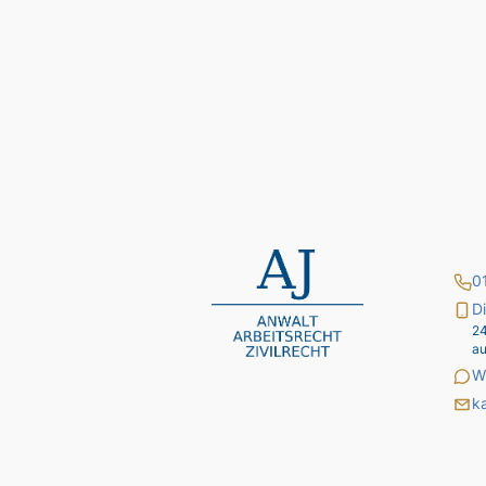
0
D
24
a
W
k