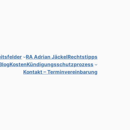
itsfelder
RA Adrian Jäckel
Rechtstipps
Blog
Kosten
Kündigungsschutzprozess
Kontakt – Terminvereinbarung