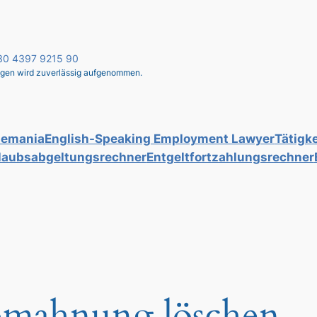
 030 4397 9215 90
liegen wird zuverlässig aufgenommen.
lemania
English-Speaking Employment Lawyer
Tätigke
laubsabgeltungsrechner
Entgeltfortzahlungsrechner
mahnung löschen