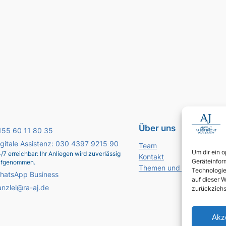
Über uns
155 60 11 80 35
igitale Assistenz: 030 4397 9215 90
Team
Um dir ein 
/7 erreichbar: Ihr Anliegen wird zuverlässig
Kontakt
Geräteinfor
ufgenommen.
Themen und Standorte
Technologie
hatsApp Business
auf dieser W
anzlei@ra-aj.de
zurückziehs
Akz