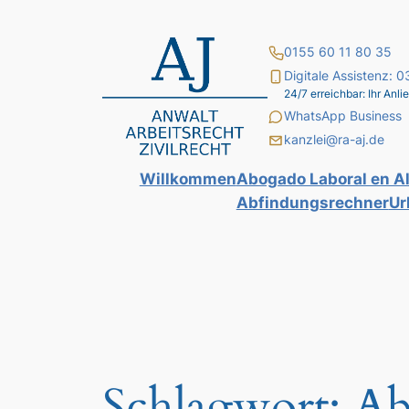
Zum
Inhalt
0155 60 11 80 35
springen
Digitale Assistenz:
24/7 erreichbar: Ihr An
WhatsApp Business
kanzlei@ra-aj.de
Willkommen
Abogado Laboral en A
Abfindungsrechner
Ur
Schlagwort:
Ab