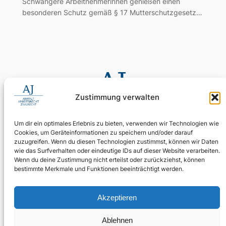
Schwangere Arbeitnehmerinnen genießen einen
besonderen Schutz gemäß § 17 Mutterschutzgesetz…
Zustimmung verwalten
Um dir ein optimales Erlebnis zu bieten, verwenden wir Technologien wie
Cookies, um Geräteinformationen zu speichern und/oder darauf
0155 60 11 80 35
zuzugreifen. Wenn du diesen Technologien zustimmst, können wir Daten
Digitale Assistenz: 030 4397 9215 90
wie das Surfverhalten oder eindeutige IDs auf dieser Website verarbeiten.
Wenn du deine Zustimmung nicht erteilst oder zurückziehst, können
24/7 erreichbar: Ihr Anliegen wird zuverlässig aufgenommen.
bestimmte Merkmale und Funktionen beeinträchtigt werden.
WhatsApp Business
kanzlei@ra-aj.de
Akzeptieren
Über uns
Rechtliches
Social
Ablehnen