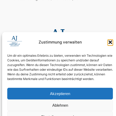
Zustimmung verwalten
Um dir ein optimales Erlebnis zu bieten, verwenden wir Technologien wie
Cookies, um Geräteinformationen zu speichern und/oder darauf
0155 60 11 80 35
zuzugreifen. Wenn du diesen Technologien zustimmst, können wir Daten
Digitale Assistenz: 030 4397 9215 90
wie das Surfverhalten oder eindeutige IDs auf dieser Website verarbeiten.
Wenn du deine Zustimmung nicht erteilst oder zurückziehst, können
24/7 erreichbar: Ihr Anliegen wird zuverlässig aufgenommen.
bestimmte Merkmale und Funktionen beeinträchtigt werden.
WhatsApp Business
kanzlei@ra-aj.de
Akzeptieren
Über uns
Rechtliches
Social
Ablehnen
Team
Impressum
Linkedin
Kontakt
Datenschutz