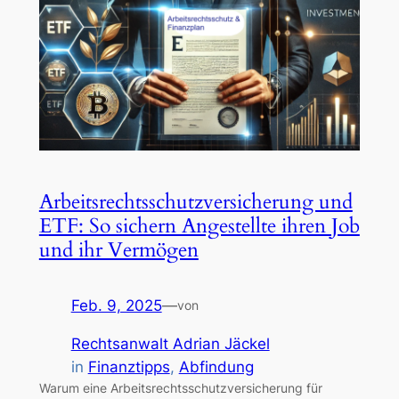
Arbeitsrechtsschutzversicherung und
ETF: So sichern Angestellte ihren Job
und ihr Vermögen
Feb. 9, 2025
—
von
Rechtsanwalt Adrian Jäckel
in
Finanztipps
, 
Abfindung
Warum eine Arbeitsrechtsschutzversicherung für